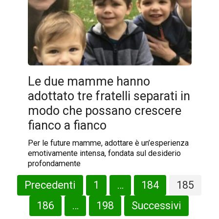
Le due mamme hanno
adottato tre fratelli separati in
modo che possano crescere
fianco a fianco
Per le future mamme, adottare è un’esperienza
emotivamente intensa, fondata sul desiderio
profondamente
Paginazione
Precedenti
1
…
184
185
degli
articoli
186
…
198
Successivi