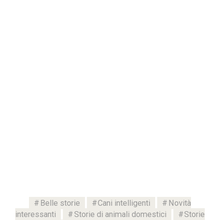
Belle storie
Cani intelligenti
Novità
interessanti
Storie di animali domestici
Storie