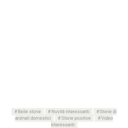
Belle storie
Novità interessanti
Storie di
animali domestici
Storie positive
Video
interessanti