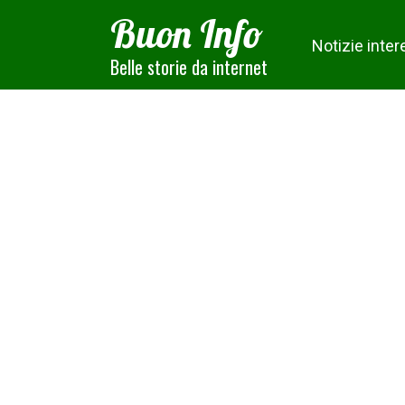
Skip
Buon Info
to
Notizie inter
content
Belle storie da internet