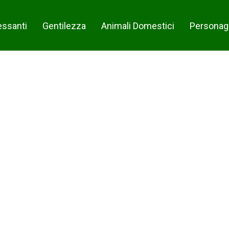
essanti
Gentilezza
Animali Domestici
Personag
Share on F