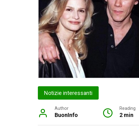
Notizie interessanti
Author
Reading
BuonInfo
2 min