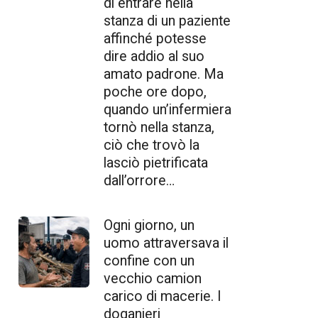
di entrare nella
stanza di un paziente
affinché potesse
dire addio al suo
amato padrone. Ma
poche ore dopo,
quando un’infermiera
tornò nella stanza,
ciò che trovò la
lasciò pietrificata
dall’orrore…
Ogni giorno, un
uomo attraversava il
confine con un
vecchio camion
carico di macerie. I
doganieri