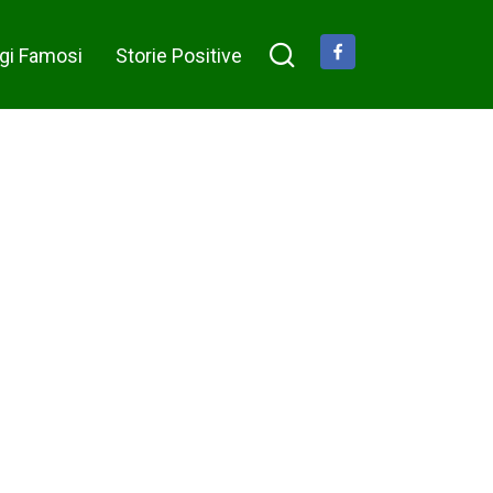
figlia disabile in una vasca
di metallo all’esterno —
gi Famosi
Storie Positive
acebook
finché non sentì la sua
risata e notò un leggero
movimento che nessun
medico aveva mai osato
promettere, cambiando per
sempre la vita di tutti e tre