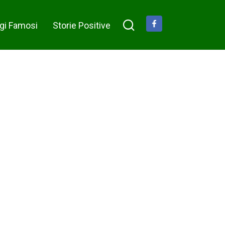
immobile, sotto shock…
gi Famosi
Storie Positive