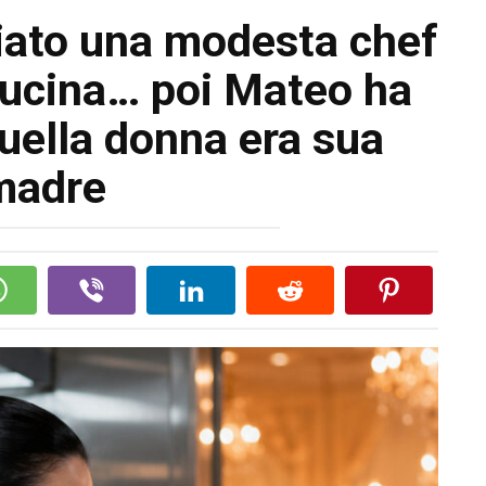
giato una modesta chef
 cucina… poi Mateo ha
uella donna era sua
madre