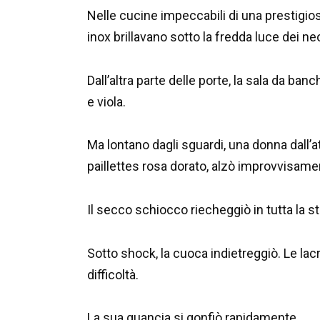
Nelle cucine impeccabili di una prestigiosa
inox brillavano sotto la fredda luce dei ne
Dall’altra parte delle porte, la sala da ba
e viola.
Ma lontano dagli sguardi, una donna dall’
paillettes rosa dorato, alzò improvvisam
Il secco schiocco riecheggiò in tutta la s
Sotto shock, la cuoca indietreggiò. Le la
difficoltà.
La sua guancia si gonfiò rapidamente.