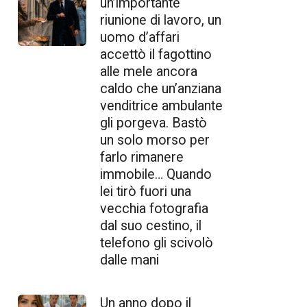
un’importante
riunione di lavoro, un
uomo d’affari
accettò il fagottino
alle mele ancora
caldo che un’anziana
venditrice ambulante
gli porgeva. Bastò
un solo morso per
farlo rimanere
immobile… Quando
lei tirò fuori una
vecchia fotografia
dal suo cestino, il
telefono gli scivolò
dalle mani
Un anno dopo il