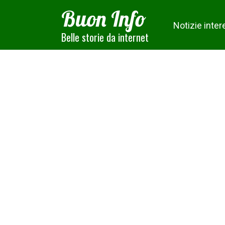
Skip
Buon Info
to
Notizie inter
content
Belle storie da internet