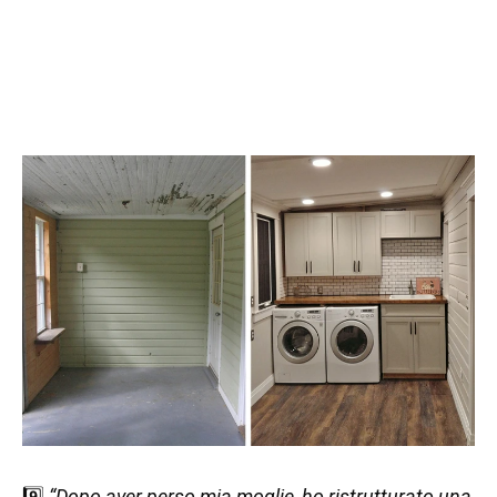
9️⃣
“Dopo aver perso mia moglie, ho ristrutturato una