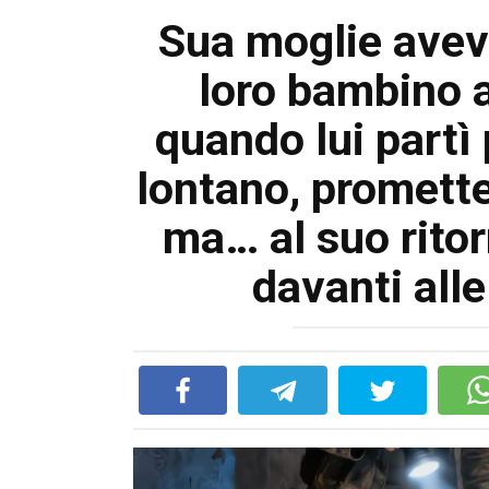
Sua moglie aveva
loro bambino 
quando lui partì
lontano, promette
ma… al suo rito
davanti all