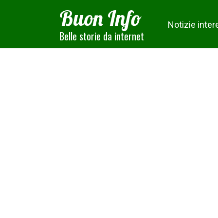
Skip
Buon Info
to
Notizie inter
content
Belle storie da internet