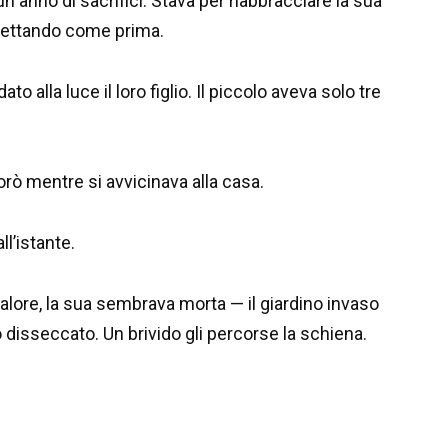
n anno di sacrifici. Stava per riabbracciare la sua
spettando come prima.
o alla luce il loro figlio. Il piccolo aveva solo tre
ò mentre si avvicinava alla casa.
ll’istante.
calore, la sua sembrava morta — il giardino invaso
lo disseccato. Un brivido gli percorse la schiena.