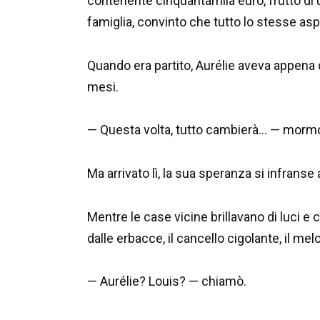
contenente cinquantamila euro, frutto di u
famiglia, convinto che tutto lo stesse a
Quando era partito, Aurélie aveva appena dat
mesi.
— Questa volta, tutto cambierà… — mormor
Ma arrivato lì, la sua speranza si infranse a
Mentre le case vicine brillavano di luci e 
dalle erbacce, il cancello cigolante, il me
— Aurélie? Louis? — chiamò.