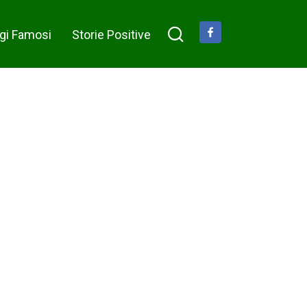
Internet
non smette
Share on Facebook
gi Famosi
Storie Positive
di ridere
per la
risposta
della
bambina