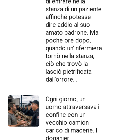
di entrare nella
stanza di un paziente
affinché potesse
dire addio al suo
amato padrone. Ma
poche ore dopo,
quando un’infermiera
tornò nella stanza,
ciò che trovò la
lasciò pietrificata
dall’orrore…
Ogni giorno, un
uomo attraversava il
confine con un
vecchio camion
carico di macerie. I
doganieri