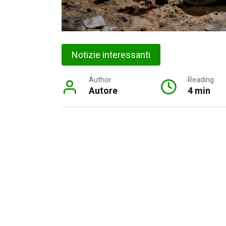
Notizie interessanti
Author
Reading
Autore
4 min