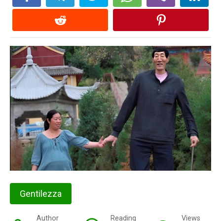
Gentilezza
Author
Reading
Views