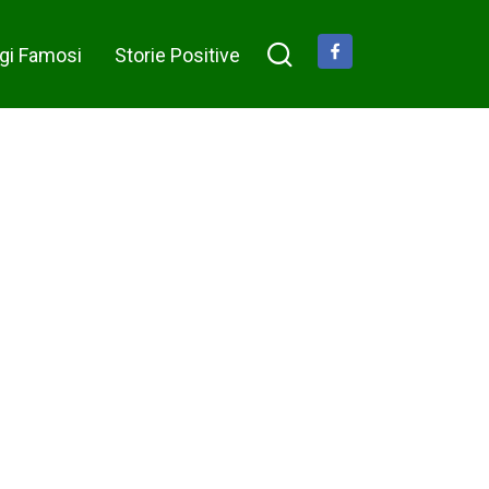
comportarsi così con una
persona cara?
gi Famosi
Storie Positive