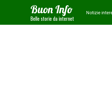
Skip
Buon Info
to
Notizie inter
content
Belle storie da internet