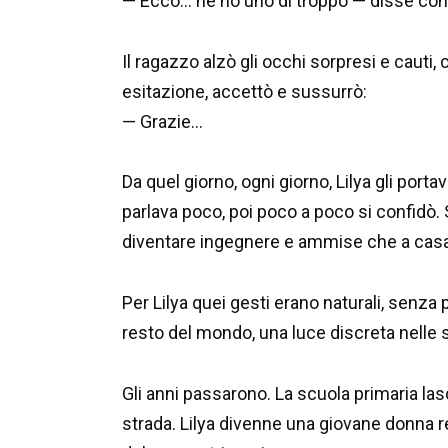
— Ecco… ne ho uno di troppo — disse con 
Il ragazzo alzò gli occhi sorpresi e caut
esitazione, accettò e sussurrò:
— Grazie…
Da quel giorno, ogni giorno, Lilya gli porta
parlava poco, poi poco a poco si confidò.
diventare ingegnere e ammise che a casa
Per Lilya quei gesti erano naturali, senza
resto del mondo, una luce discreta nelle s
Gli anni passarono. La scuola primaria lasc
strada. Lilya divenne una giovane donna re