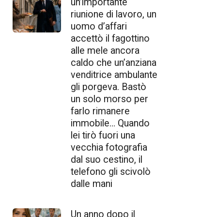
un’importante
riunione di lavoro, un
uomo d’affari
accettò il fagottino
alle mele ancora
caldo che un’anziana
venditrice ambulante
gli porgeva. Bastò
un solo morso per
farlo rimanere
immobile… Quando
lei tirò fuori una
vecchia fotografia
dal suo cestino, il
telefono gli scivolò
dalle mani
Un anno dopo il