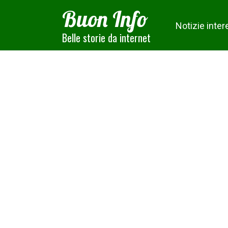
Skip
Buon Info
to
Notizie inter
content
Belle storie da internet