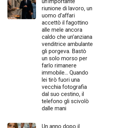
un’importante
riunione di lavoro, un
uomo d’affari
accettò il fagottino
alle mele ancora
caldo che un’anziana
venditrice ambulante
gli porgeva. Bastò
un solo morso per
farlo rimanere
immobile… Quando
lei tirò fuori una
vecchia fotografia
dal suo cestino, il
telefono gli scivolò
dalle mani
Un anno dopo il