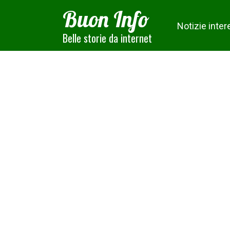
Skip
Buon Info
to
Notizie inter
content
Belle storie da internet