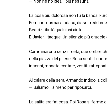
— Non ne ho idea… più nessuna.
La cosa più dolorosa non fu la banca. Furono
Fernando, ormai sindaco, disse freddamen
Beatriz rifiutò qualsiasi aiuto.
E Javier… tacque. Un silenzio più crudele d
Camminarono senza meta, due ombre che t
nella piazza del paese, Rosa sentì il cuore
insonni, monete contate, vestiti rattoppat
Al calare della sera, Armando indicò la coll
— Saliamo… almeno per riposarci.
La salita era faticosa. Poi Rosa si fermò d