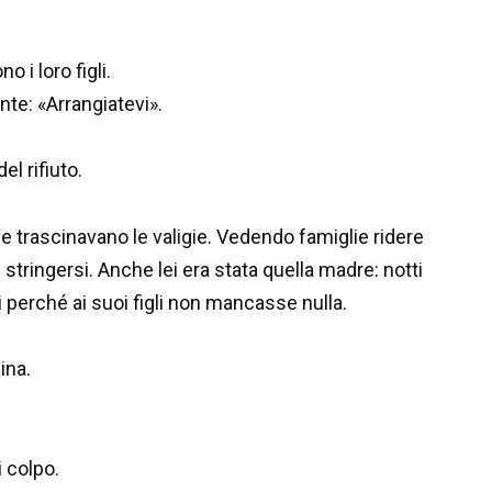
 i loro figli.
te: «Arrangiatevi».
el rifiuto.
rascinavano le valigie. Vedendo famiglie ridere
 stringersi. Anche lei era stata quella madre: notti
i perché ai suoi figli non mancasse nulla.
ina.
i colpo.