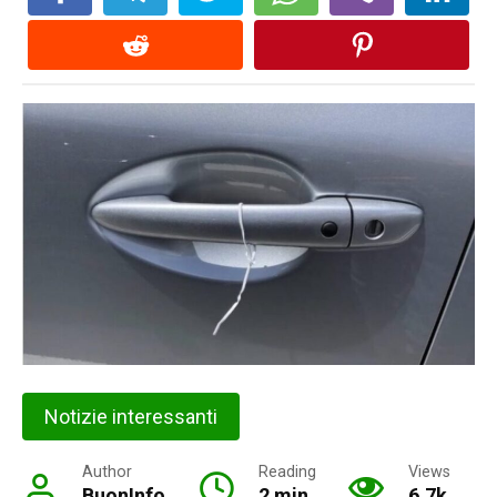
Notizie interessanti
Author
Reading
Views
BuonInfo
2 min
6.7k.