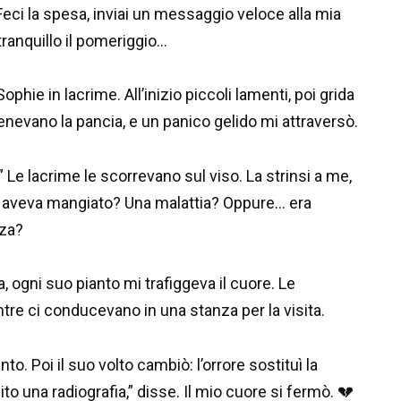
Feci la spesa, inviai un messaggio veloce alla mia
anquillo il pomeriggio…
ophie in lacrime. All’inizio piccoli lamenti, poi grida
tenevano la pancia, e un panico gelido mi attraversò.
e lacrime le scorrevano sul viso. La strinsi a me,
e aveva mangiato? Una malattia? Oppure… era
nza?
 ogni suo pianto mi trafiggeva il cuore. Le
e ci conducevano in una stanza per la visita.
o. Poi il suo volto cambiò: l’orrore sostituì la
 una radiografia,” disse. Il mio cuore si fermò. 💔