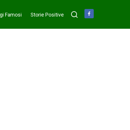
questo
Share on Facebook
segreto mi
gi Famosi
Storie Positive
è stato
tramandato
da mia
nonna