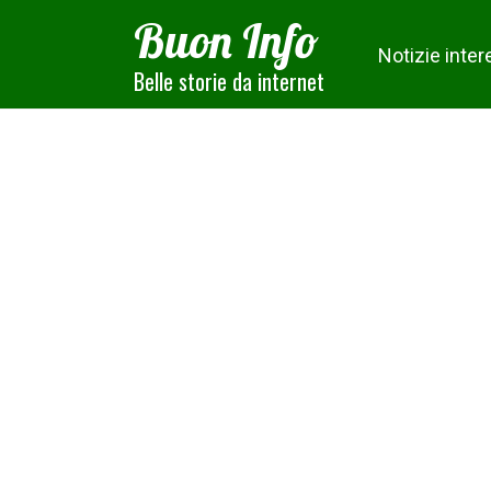
Skip
Buon Info
to
Notizie inter
content
Belle storie da internet