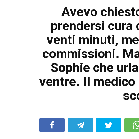
Avevo chiesto
prendersi cura d
venti minuti, m
commissioni. Ma 
Sophie che urlav
ventre. Il medic
sc