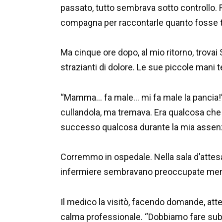
passato, tutto sembrava sotto controllo. 
compagna per raccontarle quanto fosse tr
Ma cinque ore dopo, al mio ritorno, trovai S
strazianti di dolore. Le sue piccole mani 
“Mamma… fa male… mi fa male la pancia!” L
cullandola, ma tremava. Era qualcosa ch
successo qualcosa durante la mia asse
Corremmo in ospedale. Nella sala d’attesa,
infermiere sembravano preoccupate mentr
Il medico la visitò, facendo domande, attent
calma professionale. “Dobbiamo fare subito