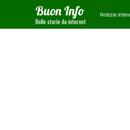
Skip
Buon Info
to
Notizie inter
content
Belle storie da internet