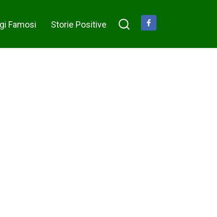
monete sul bancone,
congelando l’intero negozio in
gi Famosi
Storie Positive
un silenzio assoluto