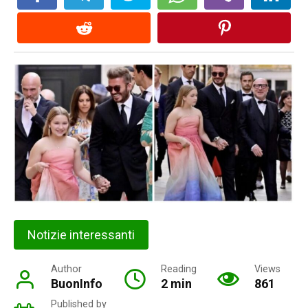
Notizie interessanti
Author
Reading
Views
BuonInfo
2 min
861
Published by