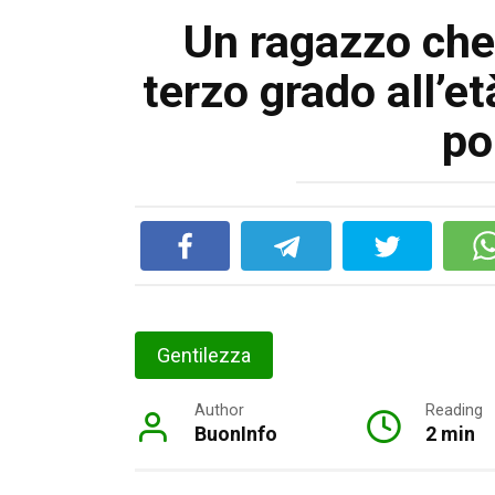
Un ragazzo che 
terzo grado all’et
po
Gentilezza
Author
Reading
BuonInfo
2 min