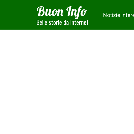
Skip
Buon Info
to
Notizie inter
content
Belle storie da internet