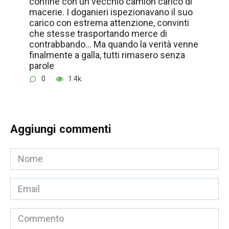
confine con un vecchio camion carico di
macerie. I doganieri ispezionavano il suo
carico con estrema attenzione, convinti
che stesse trasportando merce di
contrabbando… Ma quando la verità venne
finalmente a galla, tutti rimasero senza
parole
0
1.4k.
Aggiungi commenti
Nome
*
Email
*
Commento