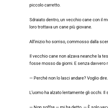
piccolo carretto.
Sdraiato dentro, un vecchio cane con il mu
loro trottava un cane più giovane.
All’inizio ho sorriso, commosso dalla scen
Il vecchio cane non alzava neanche la test
fosse mosso da giorni. E senza davvero ri
— Perché non lo lasci andare? Voglio dir
L’uomo ha alzato lentamente gli occhi. Il
— Non soffre — mi ha detto. — È solo ve