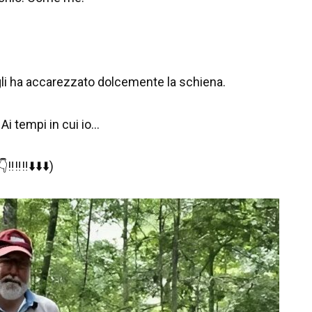
gli ha accarezzato dolcemente la schiena.
Ai tempi in cui io…
‼️‼️⬇️⬇️⬇️)