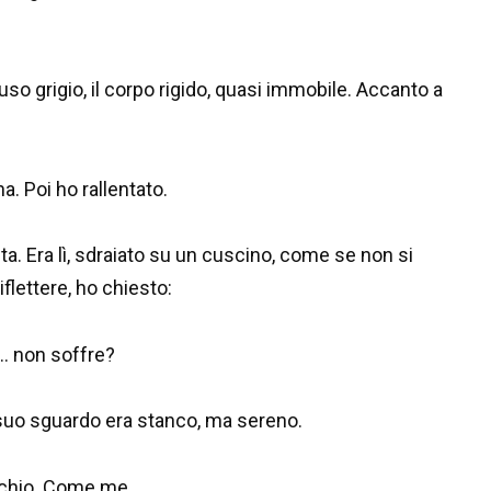
so grigio, il corpo rigido, quasi immobile. Accanto a
a. Poi ho rallentato.
a. Era lì, sdraiato su un cuscino, come se non si
flettere, ho chiesto:
e… non soffre?
 suo sguardo era stanco, ma sereno.
cchio. Come me.