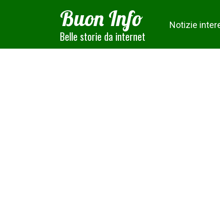
Skip
Buon Info
to
Notizie inter
content
Belle storie da internet