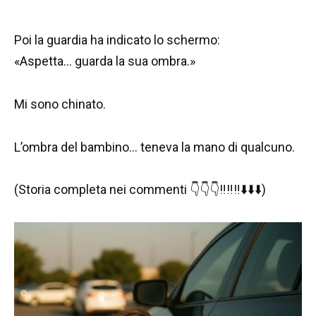
Poi la guardia ha indicato lo schermo:
«Aspetta… guarda la sua ombra.»
Mi sono chinato.
L’ombra del bambino… teneva la mano di qualcuno.
(Storia completa nei commenti 👇👇👇‼️‼️‼️⬇️⬇️⬇️)