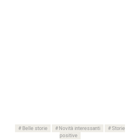
Belle storie
Novità interessanti
Storie
positive