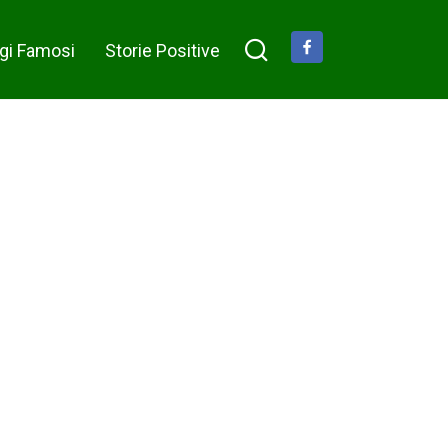
come appaiono 16
anni dopo
gi Famosi
Storie Positive