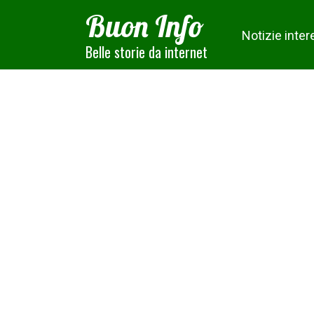
Skip
Buon Info
to
Notizie inter
content
Belle storie da internet