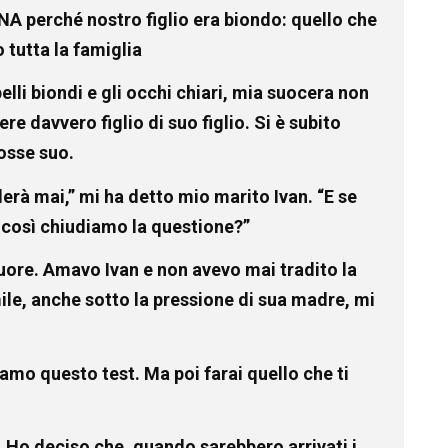
NA perché nostro figlio era biondo: quello che
o tutta la famiglia
elli biondi e gli occhi chiari, mia suocera non
e davvero figlio di suo figlio. Si è subito
fosse suo.
rà mai,” mi ha detto mio marito Ivan. “E se
 così chiudiamo la questione?”
uore. Amavo Ivan e non avevo mai tradito la
mile, anche sotto la pressione di sua madre, mi
amo questo test. Ma poi farai quello che ti
i. Ho deciso che, quando sarebbero arrivati i