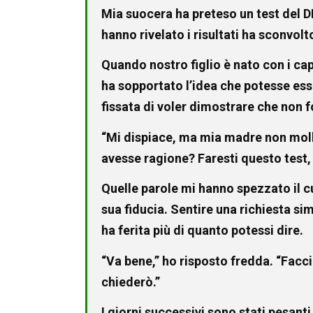
Mia suocera ha preteso un test del D
hanno rivelato i risultati ha sconvolt
Quando nostro figlio è nato con i cap
ha sopportato l’idea che potesse esser
fissata di voler dimostrare che non 
“Mi dispiace, ma mia madre non molle
avesse ragione? Faresti questo test,
Quelle parole mi hanno spezzato il c
sua fiducia. Sentire una richiesta si
ha ferita più di quanto potessi dire.
“Va bene,” ho risposto fredda. “Facci
chiederò.”
I giorni successivi sono stati pesant