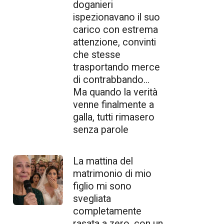
doganieri
ispezionavano il suo
carico con estrema
attenzione, convinti
che stesse
trasportando merce
di contrabbando…
Ma quando la verità
venne finalmente a
galla, tutti rimasero
senza parole
La mattina del
matrimonio di mio
figlio mi sono
svegliata
completamente
rasata a zero, con un