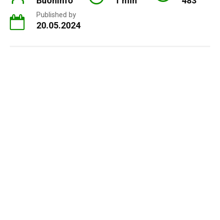
BuonInfo
1 min
483
Published by
20.05.2024