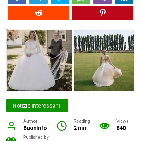
Notizie interessanti
Author
Reading
Views
BuonInfo
2 min
840
Published by