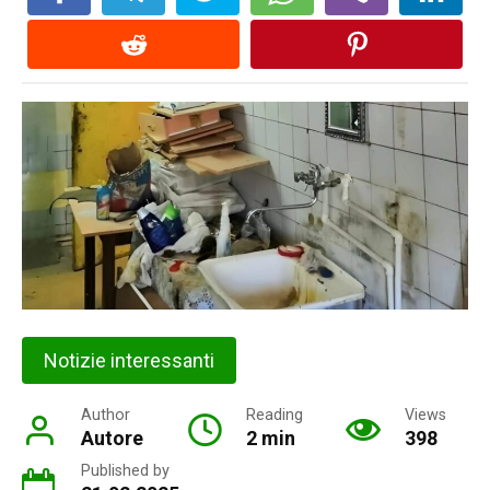
Notizie interessanti
Author
Reading
Views
Autore
2 min
398
Published by