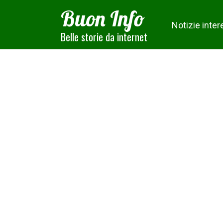
Skip
Buon Info
to
Notizie inter
content
Belle storie da internet